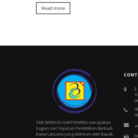
Read more
CONT
J
G
J
0
0
SMK BERBUDI GANTIWARNO merupakan
a
bagian dari Yayasan Pendidikan Berbudi
Bawa Laksana yang didirikan oleh Bapak
F