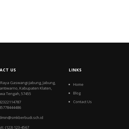
ACT US
LINKS
l. Raya Gaswangi-Jabung, Jabung,
Home
antiwarno, Kabupaten Klaten,
Blog
awa Tengah, 57455
Contact Us
82322114787
85778444486
dmin@smkberbudi.sch.id
AX: (123) 123-4567