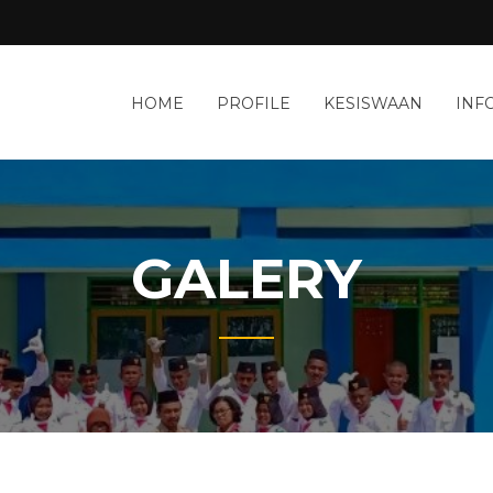
n
HOME
PROFILE
KESISWAAN
INF
BUDI
ana
TIWARNO
GALERY