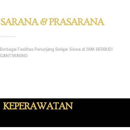
SARANA & PRASARANA
Berbagai Fasilitas Penunjang Belajar Siswa di SMK BERBUDI
GANTIWARNO.
KEPERAWATAN