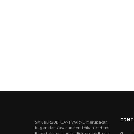
CONT
SMK BERBUDI GANTIWARNO merupakan
bagian dari Yayasan Pendidikan Berbudi
J
Bawa Laksana yang didirikan oleh Bapak