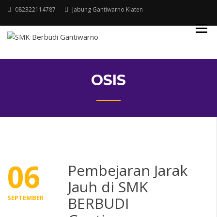
Skip
082322114787
Jabung Gantiwarno Klaten
to
content
Yayasan pendidikan Budi Laksana
SMK BERBUDI
GANTIWARNO
OSIS
06
Pembejaran Jarak
Jauh di SMK
SEPTEMBER
BERBUDI