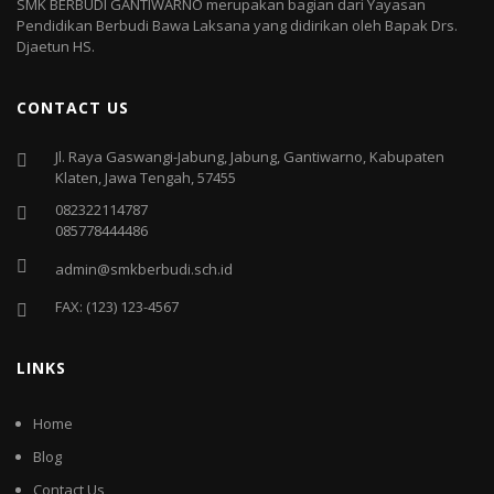
SMK BERBUDI GANTIWARNO merupakan bagian dari Yayasan
Pendidikan Berbudi Bawa Laksana yang didirikan oleh Bapak Drs.
Djaetun HS.
CONTACT US
Jl. Raya Gaswangi-Jabung, Jabung, Gantiwarno, Kabupaten
Klaten, Jawa Tengah, 57455
082322114787
085778444486
admin@smkberbudi.sch.id
FAX: (123) 123-4567
LINKS
Home
Blog
Contact Us