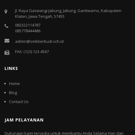
Jl. Raya Gaswangi-Jabung, Jabung, Gantiwarno, Kabupaten
Klaten, Jawa Tengah, 57455
082322114787
085778444486
admin@smkberbudi.sch.id
FAX: (123) 123-4567
LINKS
Home
Blog
Contact Us
JAM PELAYANAN
Dukungan kami tersedia untuk membantu Anda Selama Hari dan