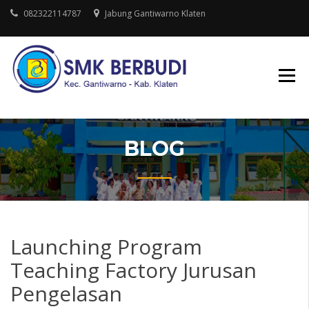
Skip
082322114787
Jabung Gantiwarno Klaten
to
content
Yayasan pendidikan Budi
SMK
Laksana
BERBUDI
GANTIWARN
BLOG
Launching Program
Teaching Factory Jurusan
Pengelasan